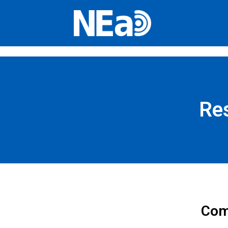
Re
Com