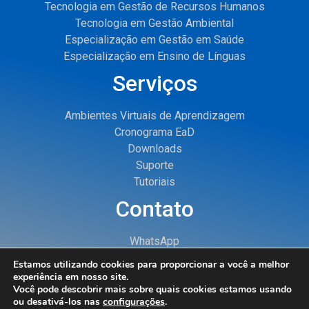
Tecnologia em Gestão de Recursos Humanos
Tecnologia em Gestão Ambiental
Especialização em Gestão em Saúde
Especialização em Ensino de Línguas
Serviços
Ambientes Virtuais de Aprendizagem
Cronograma EaD
Downloads
Suporte
Tutoriais
Contato
WhatsApp
E-mail
Estamos utilizando cookies para proporcionar a você a melhor
experiência em nosso site.
2026 © Núcleo de Educação à Distância – Universidade Estadual de
Você pode descobrir mais sobre quais cookies estamos usando
Roraima
ou desativá-los nas
configurações
.