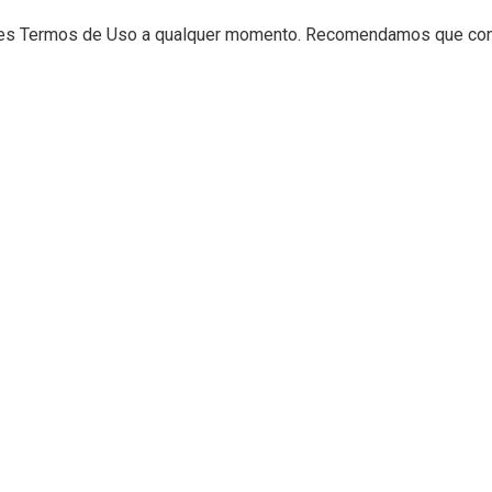
stes Termos de Uso a qualquer momento. Recomendamos que con
tros sites
os os seus dados
etidos os seus dados
os seus dados
s são enviados