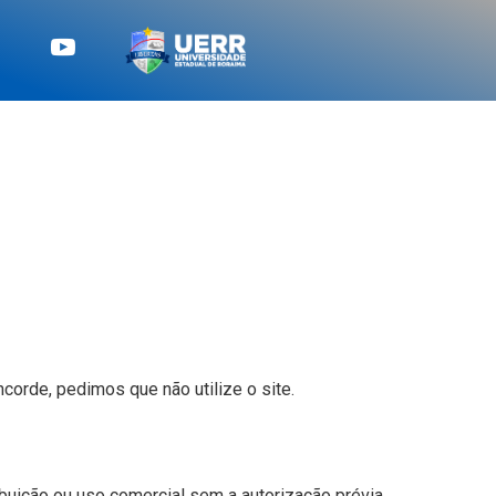
orde, pedimos que não utilize o site.
buição ou uso comercial sem a autorização prévia