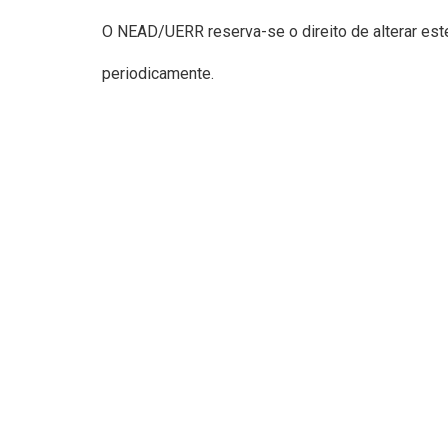
O NEAD/UERR reserva-se o direito de alterar e
ncorporado de ou
periodicamente.
Com quem são partilhad
Por quanto tempo são r
Que direitos tem sobre 
Para onde os seus dado